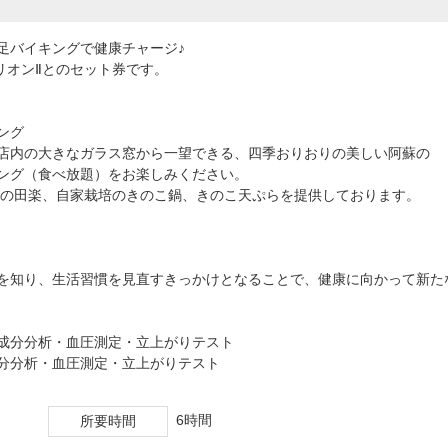
足バイキングで健康チャージ♪
リオンⅡとのセット券です。
ング
店内の大きなガラス窓から一望できる、四季おりおりの美しい阿蘇の
ング（食べ放題）をお楽しみください。
物の田楽、自家栽培のきのこ鍋、きのこ天ぷらを提供しております。
を知り、生活習慣を見直すきっかけとなることで、健康に向かって新た
成分分析・血圧測定・立上がりテスト
分分析・血圧測定・立上がりテスト
6時間
所要時間