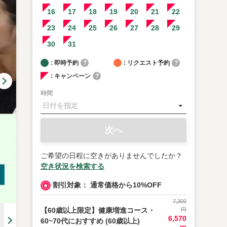
16
17
18
19
20
21
22
23
24
25
26
27
28
29
30
31
: 即時予約
?
: リクエスト予約
?
: キャンペーン
?
時間
次へ
ご希望の日程に空きがありませんでしたか？
空き状況を検索する
割引対象： 通常価格から10%OFF
7,300
【60歳以上限定】健康増進コース・
円
6,570
60~70代におすすめ (60歳以上)