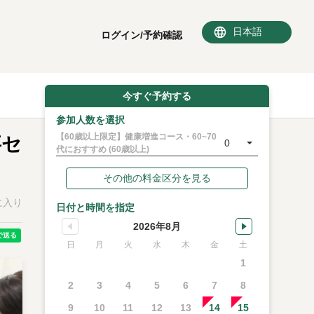
ログイン/予約確認
今すぐ予約する
参加人数を選択
【60歳以上限定】健康増進コース・60~70
事セ
0
代におすすめ (60歳以上)
その他の料金区分を見る
に入り
日付と時間を指定
2026年8月
日
月
火
水
木
金
土
1
2
3
4
5
6
7
8
9
10
11
12
13
14
15