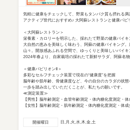
気軽に健康をチェックして、野菜もタンパク質も摂れる満
アクティブ世代におすすめ♪ 大阿蘇レストランと健康パビ
＜大阿蘇レストラン＞
栄養素・カロリーを明示した、採れたて野菜の健康バイキ
大自然の恵みを美味しく味わう、阿蘇の健康バイキング。
山々。開放感あふれる空間で、ゆっくりと美味しいバイキ
2024年春より、自家栽培の採れたて新鮮サラダ、阿蘇名
＜健康パビリオンⅡ＞
多彩なセルフチェック装置で現在の“健康度”を把握
脳年齢や肌年齢、骨健康度など、今の自分のカラダの状態
一歩を踏み出していただくことが、私たちの願いです。
≪測定装置≫
【男性】脳年齢測定・血管年齢測定・体内糖化度測定・体
【女性】脳年齢測定・肌年齢測定・体内糖化度測定・体成
日,月,火,水,木,金,土
開催曜日