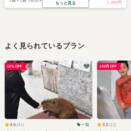
1歳～2歳（幼児チャレンジ館のみ料金発生）
デ
1,480円
もっと見る
ィ
く
ん
質
問
よく見られているプラン
し
た
い
内
10% OFF
140円 OFF
容
は
な
ん
で
す
か？
入
4.6
(
41
)
一覧
3.2
(
12
)
園