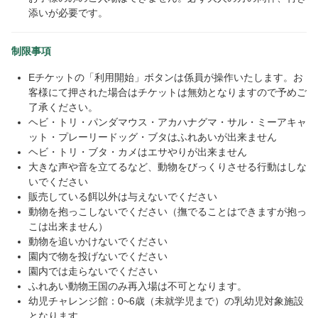
添いが必要です。
制限事項
Eチケットの「利用開始」ボタンは係員が操作いたします。お
客様にて押された場合はチケットは無効となりますので予めご
了承ください。
ヘビ・トリ・パンダマウス・アカハナグマ・サル・ミーアキャ
ット・プレーリードッグ・ブタはふれあいが出来ません
ヘビ・トリ・ブタ・カメはエサやりが出来ません
大きな声や音を立てるなど、動物をびっくりさせる行動はしな
いでください
販売している餌以外は与えないでください
動物を抱っこしないでください（撫でることはできますが抱っ
こは出来ません）
動物を追いかけないでください
園内で物を投げないでください
園内では走らないでください
ふれあい動物王国のみ再入場は不可となります。
幼児チャレンジ館：0~6歳（未就学児まで）の乳幼児対象施設
となります。