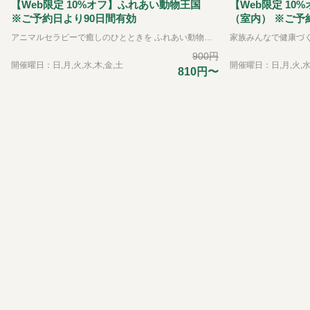
時
【Web限定 10%オフ】ふれあい動物王国
【Web限定 1
間
※ご予約日より90日間有効
（室内） ※ご予
や
アニマルセラピーで癒しのひとときを ふれあい動物王国では、できるだけたくさんの動物たちと直接ふれあうことをが出来る動物園です。可愛らしい動物たちは、その存在を通して私たちに大きな「癒し」と「学び」を与えてくれます。 普段はふれあうことのできない珍しい動物たちも含めて、園内には約35種類の動物たちと、エサやりなどの体験を通してふれあえるのが特徴です。 ※お子様のみのご入場はできません。必ず大人の方の同伴、付き添いが必要です。
料
金
900円
開催曜日：日,月,火,水,木,金,土
開催曜日：日,月,火,水
に
810円〜
つ
い
て
WEB
チケ
ッ
ト・
元気
会員
につ
いて
今だ
けの
イベ
ン
ト・