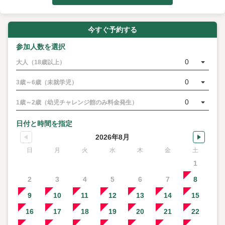
せ。
今すぐ予約する
参加人数を選択
0
大人（18歳以上）
0
3歳～6歳（未就学児）
0
1歳～2歳（幼児チャレンジ館のみ料金発生）
日付と時間を指定
2026年8月
日
月
火
水
木
金
土
1
2
3
4
5
6
7
8
9
10
11
12
13
14
15
16
17
18
19
20
21
22