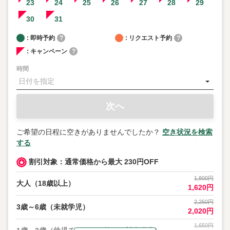
23
24
25
26
27
28
29
30
31
: 即時予約
?
: リクエスト予約
?
: キャンペーン
?
時間
次へ
ご希望の日程に空きがありませんでしたか？
空き状況を検索
する
割引対象：通常価格から最大 230円OFF
1,800円
大人（18歳以上）
1,620円
AI
2,250円
3歳～6歳（未就学児）
2,020円
ラ
ン
1,650円