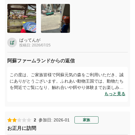
と尻尾をなでなで。ひとしきり見学し、餌やり体験もすませた
あとは、幼児チャレンジ館に！８月という暑いなか、外で遊ん
だあとなので、館内で遊べる幼児チャレンジ館はありがたかっ
た！おもいっきり身体を動かし、宿泊するホテルへ。とても楽
しかったです。義母は、いたく感動したようで車の中で、あん
なに間近に動物見られて楽しかったと話していました。また、
訪れたいです。
ばってんが
ば
投稿日: 2026/07/25
阿蘇ファームランドからの返信
この度は、ご家族皆様で阿蘇元気の森をご利用いただき、誠
にありがとうございます。ふれあい動物王国では、動物たち
を間近でご覧になり、触れ合いや餌やり体験までお楽しみい
ただけたとのこと、大変うれしく拝読いたしました。フラミ
もっと見る
ンゴやビーバーとの出会いが、ご家族それぞれの楽しい思い
出となりましたことは、私どもにとっても喜びでございま
す。幼児チャレンジ館でも、お子様方に元気いっぱい遊んで
いただけたようで何よりです。素敵なお写真のご投稿にも心
2
参加日: 2026-01
家族
より感謝申し上げます。また皆様でお越しいただける日を、
お正月に訪問
スタッフ一同楽しみにお待ちしております。