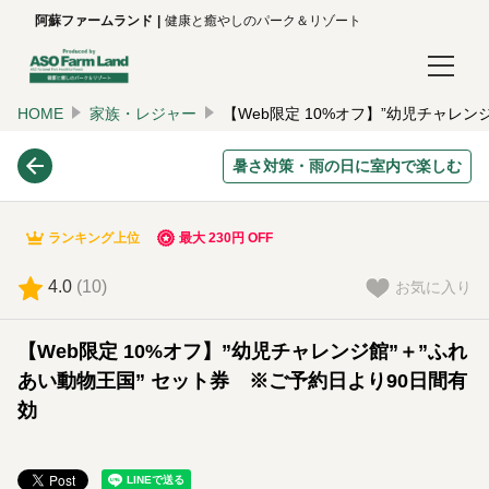
阿蘇ファームランド
健康と癒やしのパーク＆リゾート
HOME
家族・レジャー
【Web限定 10%オフ】”幼児チャレ
ログイン/予約確認
暑さ対策・雨の日に室内で楽しむ
言語
日本語
ランキング上位
最大 230円 OFF
English
4.0
(
10
)
お気に入り
한국어
【Web限定 10%オフ】”幼児チャレンジ館”＋”ふれ
简体中文
あい動物王国” セット券 ※ご予約日より90日間有
効
繁體中文