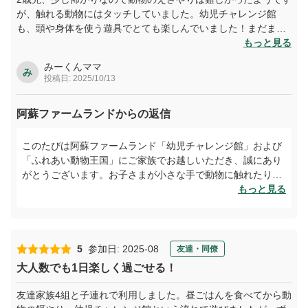
が、触れる動物にはタッチしていました。幼児チャレンジ館
も、頭や身体を使う遊具でとても楽しんでいました！まだまだ
行けてないところもあるので、子供がもう少し大きくなったら
もっと見る
また色々行きたいです！
みーくんママ
み
投稿日: 2025/10/13
阿蘇ファームランドからの返信
このたびは阿蘇ファームランド「幼児チャレンジ館」および
「ふれあい動物王国」にご家族でお越しいただき、誠にあり
がとうございます。お子さまが小さな手で動物に触れたり、
体を動かして楽しんでくださったご様子を拝見し、スタッフ
もっと見る
一同大変嬉しく思っております。成長に合わせて新しい体験
ができるのも当施設の魅力のひとつです。次回はぜひ、今回
行けなかったエリアにも遊びにいらしてください。ご家族の
思い出づくりのお手伝いができる日を心よりお待ちしており
5
参加日: 2025-08
友達・同僚
ます。
大人数でも1日楽しく過ごせる！
友達家族4組と子連れで利用しました。昼ごはんを食べてから動