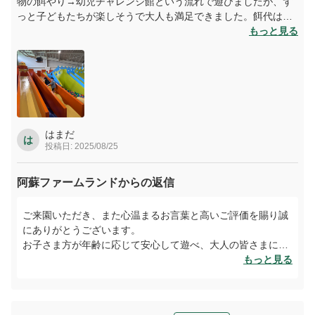
物の餌やり→幼児チャレンジ館という流れで遊びましたが、ず
っと子どもたちが楽しそうで大人も満足できました。餌代は別
でかかるのでもう少し現金を用意しておくべきでした。
もっと見る
子どもが多かったのですが、0歳〜2歳と3歳〜5歳で遊び場も分
かれているので安心して遊ばせられ、大人も動体視力を計測で
きるゲームもあってしっかり楽しむことができました。
熊本旅行を考えている友達もオススメしましたが、どの時期で
も楽しいと思います！
はまだ
は
投稿日: 2025/08/25
阿蘇ファームランドからの返信
ご来園いただき、また心温まるお言葉と高いご評価を賜り誠
にありがとうございます。
お子さま方が年齢に応じて安心して遊べ、大人の皆さまにも
お楽しみいただけたとのこと、大変うれしく拝見いたしまし
もっと見る
た。餌やり体験につきましては、現金でのご準備が必要とな
りご不便をおかけしましたが、貴重なご意見として今後のご
案内改善に活かしてまいります。