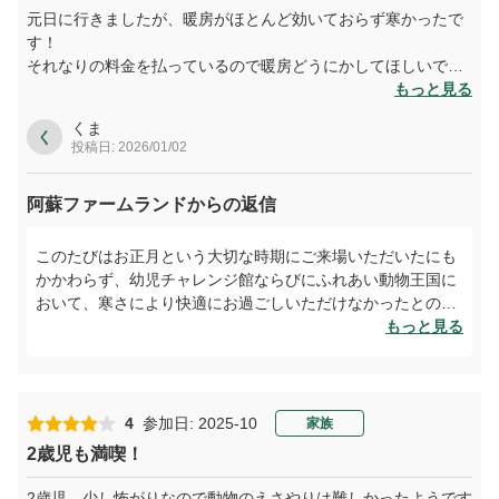
元日に行きましたが、暖房がほとんど効いておらず寒かったで
す！
それなりの料金を払っているので暖房どうにかしてほしいで
す。
もっと見る
くま
く
投稿日: 2026/01/02
阿蘇ファームランドからの返信
このたびはお正月という大切な時期にご来場いただいたにも
かかわらず、幼児チャレンジ館ならびにふれあい動物王国に
おいて、寒さにより快適にお過ごしいただけなかったとのこ
と、誠に申し訳ございませんでした。
もっと見る
せっかくご料金をお支払いいただいたにもかかわらず、ご期
待に沿えなかったことを心よりお詫び申し上げます。いただ
いたご意見は真摯に受け止め、空調管理の見直しを含め、よ
り安心してお楽しみいただける環境づくりに努めてまいりま
4
参加日: 2025-10
家族
す。
2歳児も満喫！
また機会がございましたら、ぜひ季節を変えてお越しいただ
けましたら幸いです。
2歳児、少し怖がりなので動物のえさやりは難しかったようです