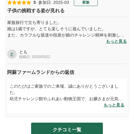
ぜひまた季節を変えてお越しいただき、阿蘇の大自然の中で
5
参加日: 2025-03
家族
新しい体験をお楽しみくださいませ。ご友人様へのご紹介も
子供の挑戦する姿が見れる
心より感謝申し上げます。
家族旅行で立ち寄りました。
娘は1歳ですが、とても楽しそうに遊んでいました。
また、カラフルな坂道や段差が娘のチャレンジ精神を刺激した
のか、普段見れないような動きを見ることができました。
もっと見る
室内なので、天候に関係なく遊べるのも助かります。
とも
と
投稿日: 2025/03/22
阿蘇ファームランドからの返信
このたびはご家族でのご来場、誠にありがとうございまし
た。
幼児チャレンジ館やふれあい動物王国で、お嬢さまが元気い
っぱいに挑戦される姿をご覧いただけたとのこと、大変嬉し
もっと見る
く拝見いたしました。お子さまの成長の一瞬に立ち会ってい
ただけたこと、私たちにとっても何よりの喜びです。これか
らもお子さまの笑顔と成長を応援できる施設づくりに努めて
クチコミ一覧
まいりますので、ぜひまたご家族皆さまでお越しくださいま