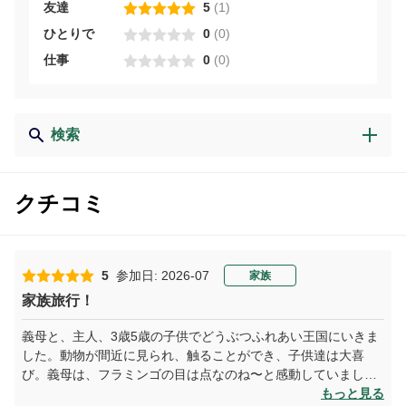
友達
5
(
1
)
ひとりで
0
(
0
)
仕事
0
(
0
)
検索
クチコミ
5
参加日: 2026-07
家族
家族旅行！
義母と、主人、3歳5歳の子供でどうぶつふれあい王国にいきま
した。動物が間近に見られ、触ることができ、子供達は大喜
び。義母は、フラミンゴの目は点なのね〜と感動していまし
た。主人も、ビーバーの尻尾触れるよ！意外に柔らかいねー。
もっと見る