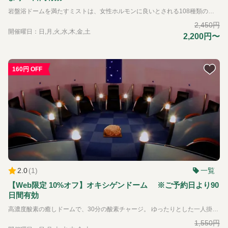
岩盤浴ドームを満たすミストは、女性ホルモンに良いとされる108種類の薬草やハーブを含み、更年期障害などの改善にもおすすめです。 薬草をふんだんに練りこんだ和紙シートの上で薬草ハーブに包まれながらデトックスできる癒しの岩盤浴です。
質
2,450円
開催曜日：日,月,火,水,木,金,土
問
2,200円〜
し
た
い
160円 OFF
内
容
は
な
ん
で
す
か？
2.0
(
1
)
一覧
入
園
【Web限定 10%オフ】オキシゲンドーム ※ご予約日より90
時
日間有効
間
高濃度酸素の癒しドームで、30分の酸素チャージ。 ゆったりとした一人掛けのリクライニングソファーで高濃度酸素とアロマの香り、そして心地よい音色に包まれながら、五感を癒すリラクゼーションドームです。 仄かな灯りの中で、心身のストレスを和らげ、安らぎの時間をご堪能いただけます。安らぎの空間は洋服のまま寛げます。リラックスした状態で高濃度の酸素を取り込むことで様々な健康効果が期待できます。
や
料
1,550円