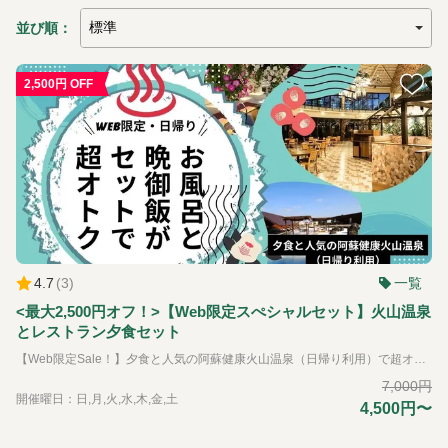
並び順：
2,500円 OFF
4.7
(
3
)
一覧
<最大2,500円オフ！>【Web限定スぺシャルセット】火山温泉
とレストラン夕食セット
【Web限定Sale！】夕食と人気の阿蘇健康火山温泉（日帰り利用）で超オトク お風呂入って、ごはん食べて帰りたい！そんなお客様のお声をセット券にしてみました。 【宿泊者専用レストラン・ビックファーム】 カラダのための健康につながる食事をする。 食べる事で健康に。食事と健康へのこだわり。 ビッグファームでは身体にやさしく元気が出る、その季節ならではの食材を活かしたメニューがお召し上がりください。隣接する自社農園から毎日届く新鮮野菜は、安心安全の無農薬栽培です。阿蘇の清涼な伏流水に育てられた新鮮野菜をぜひお楽しみください。 【阿蘇健康火山温泉】 男女それぞれ1千坪ものビッグスケールを誇る温泉施設。開放的な露天風呂エリアでは、全長150mもの木製の遊歩道で大自然を全身で感じていただける他、15種もの多彩な温浴スタイルをお楽しみいただくことで旅の疲れを癒します。阿蘇火山温泉は、立ち寄り湯・日帰り温泉入浴も行っております。どうぞご利用ください。
7,000円
開催曜日：日,月,火,水,木,金,土
4,500円〜