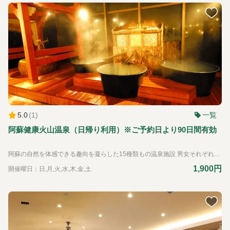
5.0
(
1
)
一覧
阿蘇健康火山温泉（日帰り利用）※ご予約日より90日間有効
阿蘇の自然を体感できる趣向を凝らした15種類もの温泉施設 男女それぞれ1千坪ものビッグスケールを誇る温泉施設。開放的な露天風呂エリアでは、全長150mもの木製の遊歩道で大自然を全身で感じていただける他、15種もの多彩な温浴スタイルをお楽しみいただくことで旅の疲れを癒します。阿蘇火山温泉は、立ち寄り湯・日帰り温泉入浴も行っております。どうぞご利用ください。
1,900円
開催曜日：日,月,火,水,木,金,土