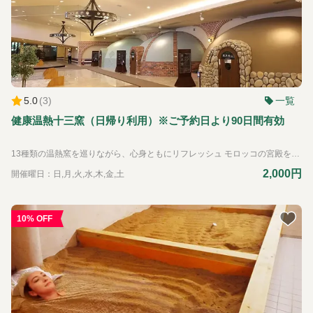
5.0
(
3
)
一覧
健康温熱十三窯（日帰り利用）※ご予約日より90日間有効
13種類の温熱窯を巡りながら、心身ともにリフレッシュ モロッコの宮殿をイメージした館内には、薬草や岩塩などの自然素材で埋め尽くされた13種類の温熱窯が並びます。 入浴衣を着て入る入浴スタイルですので、男女一緒にご利用いただけます。
2,000円
開催曜日：日,月,火,水,木,金,土
10% OFF