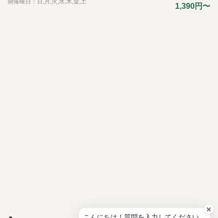
開催曜日：日,月,火,水,木,金,土
金
1,390円〜
に
つ
い
て
WEB
チケ
ッ
ト・
元気
会員
につ
いて
今だ
けの
イベ
ン
ト・
特典
につ
いて
こんにちは！質問を入力してください。