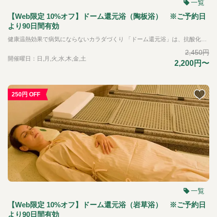
一覧
【Web限定 10%オフ】ドーム還元浴（陶板浴） ※ご予約日
より90日間有効
健康温熱効果で病気にならないカラダづくり 「ドーム還元浴」は、抗酸化還元理論に基いて開発された、今までにない健康温浴療法施設で、病気に強い身体づくりを目的としています。 抗酸化還元ドーム内の空間は厳密に管理されて清浄に保たれています。マイナスイオンたっぷりの過ごしやすい清浄な空気の中で心身ともにリラックス。健康増進にお役立てください。 背骨のあたりを温めると冷え解消に効果的。 自然と眠くなるような心地よさを体感していただけます。汗も還元されているので利用後はタオルで拭くだけで構いません。もちろんシャワーも完備しています。 ※身体を芯から温めて疲れをほぐす「陶板浴」か、石のパワーと刺激が心地よい「宝石浴」のいずれかをチョイスできます。 ◯「陶板浴」 一般的なサウナと比べて低温・低湿度なので息苦しさがありません。お子さまからご年配の方までご利用できます。 ◯「宝石浴」 水晶・めのう・インカローズの温熱浴が自由に楽しめます。 宝石を触ったり、お腹にのせたり、足指を刺激したりとお好きなスタイルで寛げます。
2,450円
開催曜日：日,月,火,水,木,金,土
2,200円〜
250円 OFF
AI
ラ
ン
デ
一覧
ィ
く
【Web限定 10%オフ】ドーム還元浴（岩草浴） ※ご予約日
より90日間有効
ん