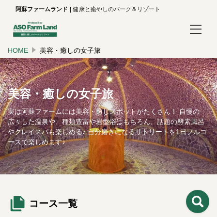
阿蘇ファームランド
健康と癒やしのパーク＆リゾート
HOME
美容・癒しの女子旅
ログイン/予約確認
言語
美容・癒しの女子旅
日本語
実は阿蘇ファームには美容・癒しスポットがたくさん！ 自慢の
English
広々した温泉や、種類豊富や岩盤浴はもちろん、話題の酵素風呂
やクレイスパも楽しめる♪ 自分磨きになるリトリートを1日フルコ
한국어
ースで楽しめます♪
简体中文
繁體中文
コース一覧