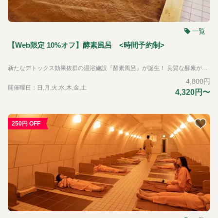
一覧
【Web限定 10%オフ】酵素風呂 <時間予約制>
新たなデトックス効果抜群の温浴施設『酵素風呂』が誕生！ 良質な酵素が含まれた米ぬかと竹パウダーの浴槽に入り、足先まですっぽり包まれます。 発酵熱と抗酸化陶板により、さまざまな効果が期待できます。 ※酵素風呂は完全予約制になっております。 ※酵素風呂の禁忌については下記をご覧ください 問合せ：0967-67-3355
4,800円
開催曜日：日,月,火,水,木,金,土
4,320円〜
250円 OFF