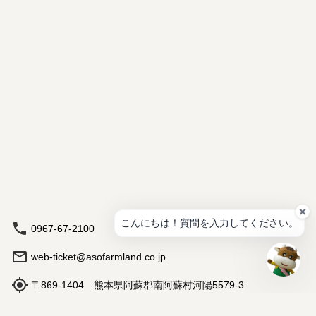
チケ
ッ
ト・
元気
会員
につ
いて
今だ
けの
イベ
ン
ト・
特典
につ
いて
こんにちは！質問を入力してください。
0967-67-2100
宿
泊
web-ticket@asofarmland.co.jp
に
つ
い
〒869-1404 熊本県阿蘇郡南阿蘇村河陽5579-3
て
営業時間: 9:00 - 17:00