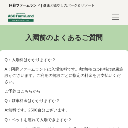
阿蘇ファームランド
健康と癒やしのパーク＆リゾート
ログイン/予約確認
入園前のよくあるご質問
言語
日本語
Q：入場料はかかりますか？
A：阿蘇ファームランドは入場無料です。敷地内には有料の健康施
English
設がございます。ご利用の施設ごとに指定の料金をお支払いくだ
さい。
한국어
ご予約は
こちら
から
简体中文
Q：駐車料金はかかりますか？
A:無料です。2500台分ございます。
繁體中文
Q：ペットを連れて入場できますか？