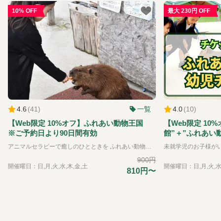
内
10% OFF
最大 230円 OFF
容
は
な
ん
で
す
か？
入
4.6
(
41
)
一覧
4.0
(
10
)
園
時
【Web限定 10%オフ】ふれあい動物王国
【Web限定 10
間
※ご予約日より90日間有効
館”＋”ふれあい
や
約日より90日間
アニマルセラピーで癒しのひとときを ふれあい動物王国では、できるだけたくさんの動物たちと直接ふれあうことをが出来る動物園です。可愛らしい動物たちは、その存在を通して私たちに大きな「癒し」と「学び」を与えてくれます。 普段はふれあうことのできない珍しい動物たちも含めて、園内には約35種類の動物たちと、エサやりなどの体験を通してふれあえるのが特徴です。 ※お子様のみのご入場はできません。必ず大人の方の同伴、付き添いが必要です。
料
金
900円
開催曜日：日,月,火,水,木,金,土
開催曜日：日,月,火,水
に
810円〜
つ
い
て
WEB