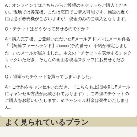
A：オンラインではこちらからご
希望のチケットをご購入くださ
い
。現地では券売機、または窓口でご購入可能です。施設の近く
には必ず券売機がございますが、現金のみのご購入となります。
Q：チケットはどうやって見せるのですか？
A：購入完了後、ご登録いただいたEメールアドレスにメール件名
「【阿蘇ファームランド】#xxxxx(予約番号） 予約が確定しまし
た
」のメールが届きました。本文の「チケットを表示する」をク
AI
リックいただき、そちらの画面を現地スタッフにお見せくださ
ラ
い。
ン
デ
Q：間違ったチケットを買ってしまいました。
ィ
A：ご予約をキャンセルいただき、（こちらも上記同様にEメール
く
にキャンセル方法が記載されております）、ご希望のチケットの
ん
ご購入をお願いいたします。※キャンセル料金は発生いたしませ
ん。
質
問
よく見られているプラン
し
た
い